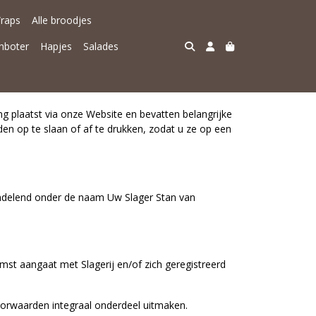
raps
Alle broodjes
nboter
Hapjes
Salades
g plaatst via onze Website en bevatten belangrijke
n op te slaan of af te drukken, zodat u ze op een
andelend onder de naam Uw Slager Stan van
omst aangaat met Slagerij en/of zich geregistreerd
orwaarden integraal onderdeel uitmaken.