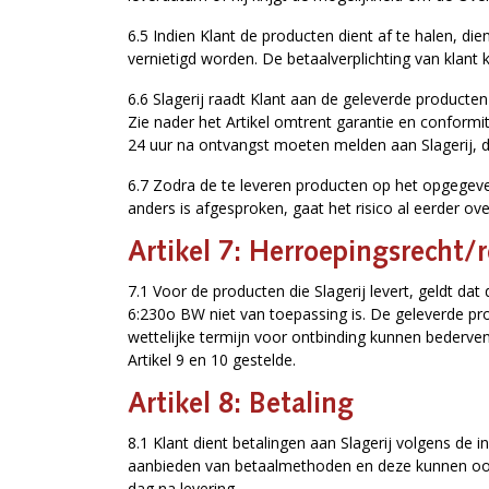
6.5 Indien Klant de producten dient af te halen, di
vernietigd worden. De betaalverplichting van klant 
6.6 Slagerij raadt Klant aan de geleverde producten
Zie nader het Artikel omtrent garantie en conformit
24 uur na ontvangst moeten melden aan Slagerij, da
6.7 Zodra de te leveren producten op het opgegeven 
anders is afgesproken, gaat het risico al eerder ove
Artikel 7: Herroepingsrecht/
7.1 Voor de producten die Slagerij levert, geldt d
6:230o BW niet van toepassing is. De geleverde pro
wettelijke termijn voor ontbinding kunnen bederven
Artikel 9 en 10 gestelde.
Artikel 8: Betaling
8.1 Klant dient betalingen aan Slagerij volgens de 
aanbieden van betaalmethoden en deze kunnen ook va
dag na levering.