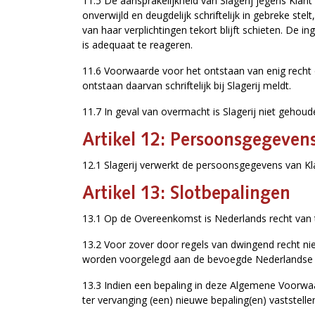
11.5 De aansprakelijkheid van Slagerij jegens Kla
onverwijld en deugdelijk schriftelijk in gebreke stel
van haar verplichtingen tekort blijft schieten. De i
is adequaat te reageren.
11.6 Voorwaarde voor het ontstaan van enig recht 
ontstaan daarvan schriftelijk bij Slagerij meldt.
11.7 In geval van overmacht is Slagerij niet gehou
Artikel 12: Persoonsgegeven
12.1 Slagerij verwerkt de persoonsgegevens van Kl
Artikel 13: Slotbepalingen
13.1 Op de Overeenkomst is Nederlands recht van 
13.2 Voor zover door regels van dwingend recht ni
worden voorgelegd aan de bevoegde Nederlandse rec
13.3 Indien een bepaling in deze Algemene Voorwaard
ter vervanging (een) nieuwe bepaling(en) vaststell