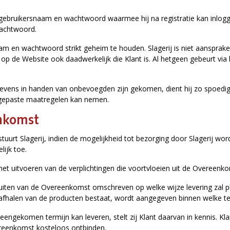
n gebruikersnaam en wachtwoord waarmee hij na registratie kan inlogge
wachtwoord.
naam en wachtwoord strikt geheim te houden. Slagerij is niet aansprak
op de Website ook daadwerkelijk die Klant is. Al hetgeen gebeurt via 
egevens in handen van onbevoegden zijn gekomen, dient hij zo spoedig
ij gepaste maatregelen kan nemen.
enkomst
, stuurt Slagerij, indien de mogelijkheid tot bezorging door Slagerij
lijk toe.
j het uitvoeren van de verplichtingen die voortvloeien uit de Overeenk
 sluiten van de Overeenkomst omschreven op welke wijze levering zal 
t afhalen van de producten bestaat, wordt aangegeven binnen welke 
ereengekomen termijn kan leveren, stelt zij Klant daarvan in kennis. K
ereenkomst kosteloos ontbinden.