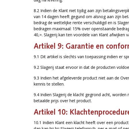
8.2 Indien de Klant niet tijdig aan zijn betalingsver
van 14 dagen heeft gegund om alsnog aan zijn betal
bedrag de wettelijke rente verschuldigd en is Slag
bedragen maximaal: 15% over openstaande bedrage
40,=. Slagerij kan ten voordele van Klant afwijke
Artikel 9: Garantie en confor
9.1 Dit artikel is slechts van toepassing indien er sp
9.2 Slagerij staat ervoor in dat de producten vol
9.3 Indien het afgeleverde product niet aan de Ove
kennis te stellen.
9.4 Indien Slagerij de klacht gegrond acht, worden
betaalde prijs over het product.
Artikel 10: Klachtenprocedur
10.1 Indien Klant een klacht heeft over een produc
dan kan hij bij Slagerij telefonisch, per e-mail o