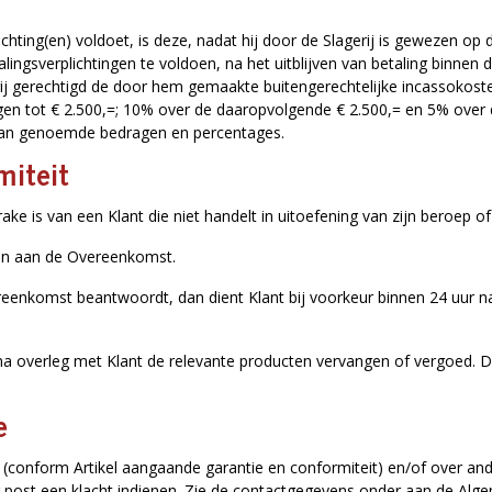
plichting(en) voldoet, is deze, nadat hij door de Slagerij is gewezen op 
ingsverplichtingen te voldoen, na het uitblijven van betaling binnen
erij gerechtigd de door hem gemaakte buitengerechtelijke incassokost
n tot € 2.500,=; 10% over de daaropvolgende € 2.500,= en 5% over
n van genoemde bedragen en percentages.
miteit
rake is van een Klant die niet handelt in uitoefening van zijn beroep of 
doen aan de Overeenkomst.
reenkomst beantwoordt, dan dient Klant bij voorkeur binnen 24 uur nad
 na overleg met Klant de relevante producten vervangen of vergoed. D
e
t (conform Artikel aangaande garantie en conformiteit) en/of over and
f per post een klacht indienen. Zie de contactgegevens onder aan de A