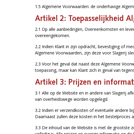
1.5 Algemene Voorwaarden: de onderhavige Alge
Artikel 2: Toepasselijkheid
2.1 Op alle aanbiedingen, Overeenkomsten en leverin
overeengekomen.
2.2 Indien Klant in zijn opdracht, bevestiging of
Algemene Voorwaarden, zijn deze voor Slagerij slecht
2.3 Voor het geval dat naast deze Algemene Voorw
toepassing, maar kan Klant zich in geval van tegen
Artikel 3: Prijzen en informat
3.1 Alle op de Website en in andere van Slagerij af
van overheidswege worden opgelegd.
3.2 Indien er verzendkosten of eventuele andere bi
Daarnaast zullen deze kosten in het bestelproces
3.3 De inhoud van de Website is met de grootste zor
volledig is. Alle prijzen en overige informatie op