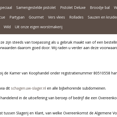
Speciaal
Samengestelde pistolet
Pistolet Deluxe
Broodje bal
W
cue
Partypan
Gourmet
Vers vlees
Rollades
Sauzen en kruide
Wild
Uit onze eigen worstmakerij
 zijn steeds van toepassing als u gebruik maakt van of een bestellin
orwaarden daarom goed door. Wij raden u verder aan deze voorwaarde
en bij de Kamer van Koophandel onder registratienummer 80510558 h
via dit
schagen.uw-slager.nl
en alle bijbehorende subdomeinen.
et handelend in de uitoefening van beroep of bedrijf die een Overeenk
t tussen Slagerij en Klant, van welke Overeenkomst de Algemene Vo