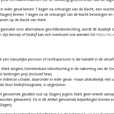
in ieder geval binnen 7 dagen na ontvangst van de klacht, een reactie 
al Slagerij binnen 7 dagen na de ontvangst van de klacht bevestigen en
geven op de klacht van Klant.
ganisatie voor alternatieve geschillenbeslechting, wordt dit duidelijk
van zijn beroep of bedrijf kan zich eventueel ook wenden tot
https://ec
ant een natuurlijke persoon of rechtspersoon is die handelt in de uitoef
ens Klant wegens toerekenbare tekortkoming in de nakoming van de O
bedongen prijs (inclusief btw).
or indirecte schade, daaronder in ieder geval –maar uitdrukkelijk niet
e door bedrijfsstagnatie, is uitgesloten.
ikel genoemde gevallen rust op Slagerij jegens Klant geen enkele aan
worden gebaseerd. De in dit Artikel genoemde beperkingen komen echt
lagerij.