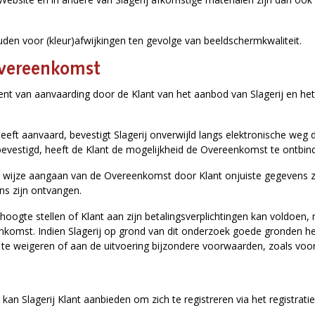
uden voor (kleur)afwijkingen ten gevolge van beeldschermkwaliteit.
Overeenkomst
 van aanvaarding door de Klant van het aanbod van Slagerij en het v
heeft aanvaard, bevestigt Slagerij onverwijld langs elektronische we
bevestigd, heeft de Klant de mogelijkheid de Overeenkomst te ontbin
ere wijze aangaan van de Overeenkomst door Klant onjuiste gegevens zi
ns zijn ontvangen.
e hoogte stellen of Klant aan zijn betalingsverplichtingen kan voldoen,
komst. Indien Slagerij op grond van dit onderzoek goede gronden he
te weigeren of aan de uitvoering bijzondere voorwaarden, zoals vooru
an Slagerij Klant aanbieden om zich te registreren via het registra