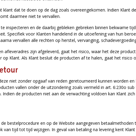
ent klant dat te doen op de dag zoals overeengekomen. Indien Klant de
komt daarmee niet te vervallen.
 te inspecteren en de daarbij gebleken gebreken binnen bekwame tijd, b
eit. Specifiek voor Klanten handelend in de uitoefening van hun beroep
arna vervallen alle rechten op herstel, vervanging, schadevergoeding
afleveradres zijn afgeleverd, gaat het risico, waar het deze producten
r op Klant. Als Klant besluit de producten af te halen, gaat het risico
retour
at deze niet zonder opgaaf van reden geretourneerd kunnen worden en h
ducten vallen onder de uitzondering zoals vermeld in art. 6:230o sub
. Indien de producten niet aan de verwachting voldoen kan Klant zich 
in de bestelprocedure en op de Website aangegeven betaalmethoden te v
n tijd tot tijd wijzigen. In geval van betaling na levering kent Klan