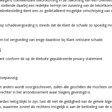
nt wegens toerekenbare tekortkoming in de nakoming van een Overeenk
t, stellende daarbij een redelijke termijn ter zuivering van de tekortk
ngebrekestelling dient een zo gedetailleerd mogelijke omschrijving van 
op schadevergoeding is steeds dat de Klant de schade zo spoedig moge
den tot vergoeding van enige daardoor bij Klant ontstane schade.
s
ant conform de op de Website gepubliceerde privacy statement.
toepassing.
et anders wordt voorgeschreven, zullen alle geschillen die mochten 
hter in het arrondissement waar Slagerij gevestigd is.
en nietig blijkt te zijn, tast dit niet de geldigheid van de gehele Al
en, waarmee zoveel als rechtens mogelijk is aan de bedoeling van de 