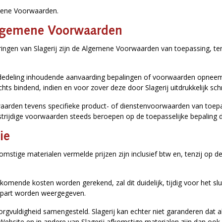
mene Voorwaarden.
 Algemene Voorwaarden
gen van Slagerij zijn de Algemene Voorwaarden van toepassing, tenzij 
 mededeling inhoudende aanvaarding bepalingen of voorwaarden opneem
s bindend, indien en voor zover deze door Slagerij uitdrukkelijk schri
aarden tevens specifieke product- of dienstenvoorwaarden van toepas
strijdige voorwaarden steeds beroepen op de toepasselijke bepaling 
ie
komstige materialen vermelde prijzen zijn inclusief btw en, tenzij op
jkomende kosten worden gerekend, zal dit duidelijk, tijdig voor het 
 apart worden weergegeven.
gvuldigheid samengesteld. Slagerij kan echter niet garanderen dat alle
 de Website en in andere van Slagerij afkomstige materialen zijn dan