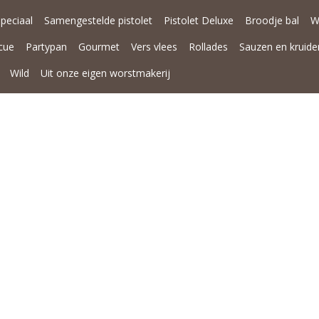
Speciaal
Samengestelde pistolet
Pistolet Deluxe
Broodje bal
W
cue
Partypan
Gourmet
Vers vlees
Rollades
Sauzen en kruide
Wild
Uit onze eigen worstmakerij