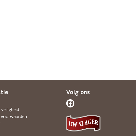
tie
Volg ons
 veiligheid
 voorwaarden
r