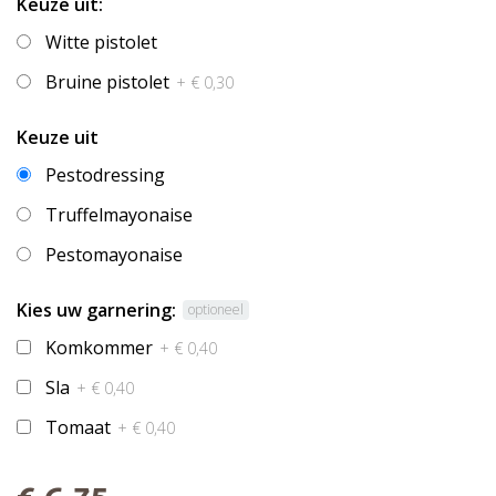
Keuze uit:
Witte pistolet
Bruine pistolet
+ € 0,30
Keuze uit
Pestodressing
Truffelmayonaise
Pestomayonaise
Kies uw garnering:
optioneel
Komkommer
+ € 0,40
Sla
+ € 0,40
Tomaat
+ € 0,40