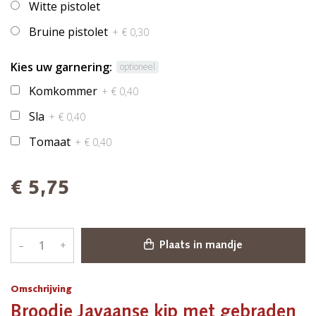
Witte pistolet
Bruine pistolet
+ € 0,30
Kies uw garnering:
optioneel
Komkommer
+ € 0,40
Sla
+ € 0,40
Tomaat
+ € 0,40
€ 5,75
–
+
Plaats in mandje
Omschrijving
Broodje Javaanse kip met gebraden