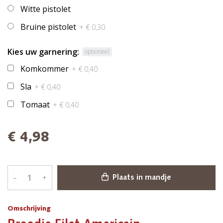
Witte pistolet
Bruine pistolet
+ € 0,30
Kies uw garnering:
optioneel
Komkommer
+ € 0,40
Sla
+ € 0,40
Tomaat
+ € 0,40
€ 4,98
–
+
Plaats in mandje
Omschrijving