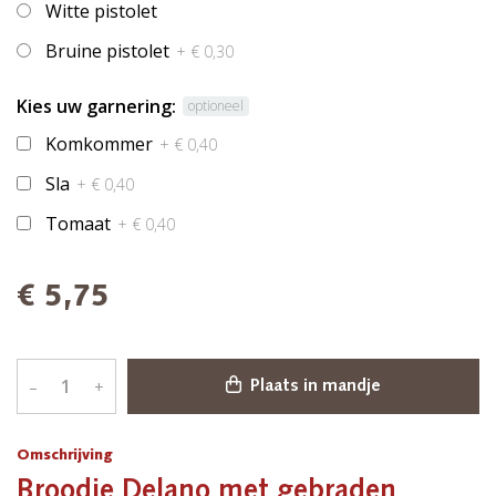
Witte pistolet
Bruine pistolet
+ € 0,30
Kies uw garnering:
optioneel
Komkommer
+ € 0,40
Sla
+ € 0,40
Tomaat
+ € 0,40
€ 5,75
–
+
Plaats in mandje
Omschrijving
Broodje Delano met gebraden