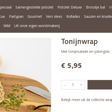
Speciaal
Samengestelde pistolet
Pistolet Deluxe
Broodje bal
W
cue
Partypan
Gourmet
Vers vlees
Rollades
Sauzen en kruide
Wild
Uit onze eigen worstmakerij
Tonijnwrap
Met tonijnsalade en ijsbergsla
€ 5,95
–
+
Bekijk meer uit de collectie wr