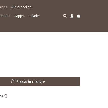
raps
Alle broodjes
nboter
Hapjes
Salades
Plaats in mandje
aps