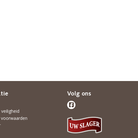
tie
Volg ons
 veiligheid
 voorwaarden
r