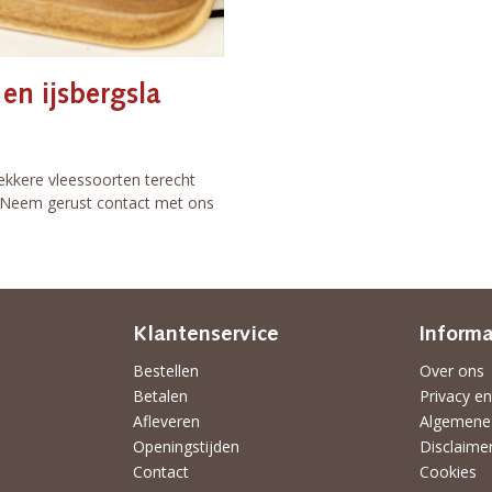
en ijsbergsla
ekkere vleessoorten terecht
j? Neem gerust contact met ons
Klantenservice
Informa
Bestellen
Over ons
Betalen
Privacy en
Afleveren
Algemene
Openingstijden
Disclaime
Contact
Cookies